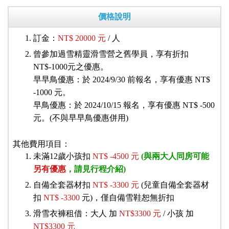
價格說明
訂金：
NT$ 20000 元
/ 人
曾參加過雪精靈滑雪營之舊學員，享有折扣
NT$-1000元之優惠。
早早鳥優惠：於 2024/9/30 前報名，享有優惠 NT$
-1000 元。
早鳥優惠：於 2024/10/15 報名，享有優惠 NT$ -500
元。(不與早早鳥優惠併用)
其他費用項目：
未滿12歲小孩扣
NT$ -4500 元
(與兩大人同房可能
另有優惠
，請見行程介紹)
自備全套器材扣
NT$ -3300 元
(兒童自備全套器材
扣
NT$ -3300
元)，僅自備雪鞋恕無折扣
滑雪衣褲租借：大人 加
NT$3300 元
/ 小孩 加
NT$3300 元