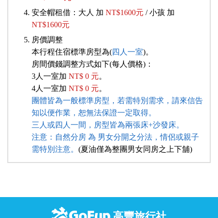
安全帽租借：大人 加
NT$1600元
/ 小孩 加
NT$1600元
房價調整
本行程住宿標準房型為(
四人一室
)。
房間價錢調整方式如下(每人價格)：
3人一室加
NT$ 0 元
。
4人一室加
NT$ 0 元
。
團體皆為一般標準房型，若需特別需求，請來信告
知以便作業，恕無法保證一定取得。
三人或四人一間，房型皆為兩張床+沙發床。
注意：自然分房 為 男女分開之分法，情侶或親子
需特別注意。
(夏油僅為整團男女同房之上下舖)
高豐旅行社