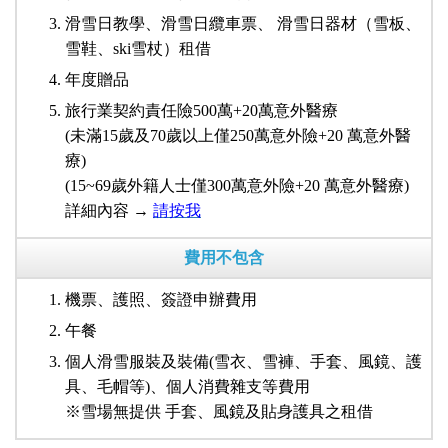
滑雪日教學、滑雪日纜車票、 滑雪日器材（雪板、
雪鞋、ski雪杖）租借
年度贈品
旅行業契約責任險500萬+20萬意外醫療
(未滿15歲及70歲以上僅250萬意外險+20 萬意外醫
療)
(15~69歲外籍人士僅300萬意外險+20 萬意外醫療)
詳細內容 →
請按我
費用不包含
機票、護照、簽證申辦費用
午餐
個人滑雪服裝及裝備(雪衣、雪褲、手套、風鏡、護
具、毛帽等)、個人消費雜支等費用
※雪場無提供 手套、風鏡及貼身護具之租借