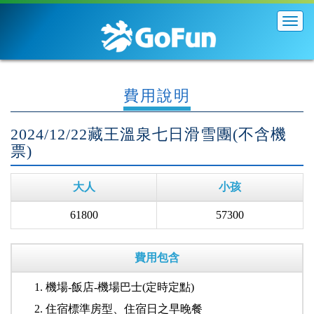
展
開
導
覽
列
費用說明
2024/12/22藏王溫泉七日滑雪團(不含機
票)
大人
小孩
61800
57300
費用包含
機場-飯店-機場巴士(定時定點)
住宿標準房型、住宿日之早晚餐