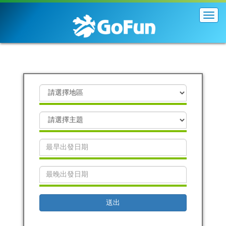
展
開
導
覽
列